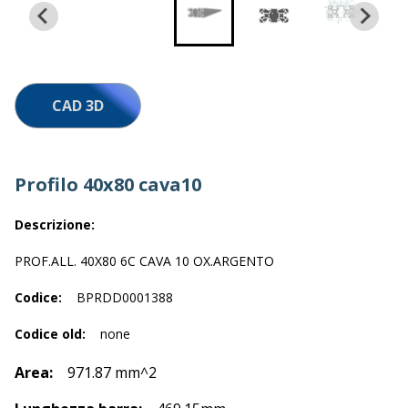
Lavora con noi
CAD 3D
Profilo 40x80 cava10
Descrizione:
PROF.ALL. 40X80 6C CAVA 10 OX.ARGENTO
Codice:
BPRDD0001388
Codice old:
none
Area:
971.87 mm^2