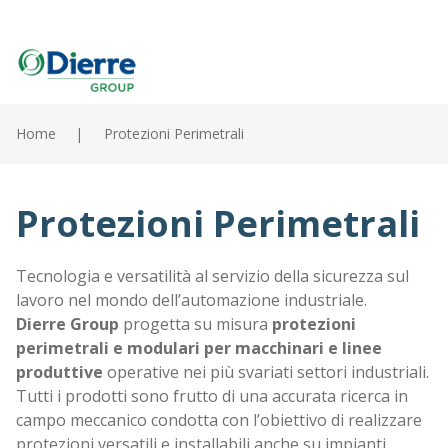
Italian
English
Salta
al
Home
Protezioni Perimetrali
contenuto
Home
principale
Prodotti
Protezioni Perimetrali
Cataloghi
Tecnologia e versatilità al servizio della sicurezza sul
lavoro nel mondo dell’automazione industriale.
Contatti
Dierre
Group
progetta su misura
protezioni
perimetrali e modulari per macchinari e linee
Il gruppo
produttive
operative nei più svariati settori industriali.
Tutti i prodotti sono frutto di una accurata ricerca in
News
campo meccanico condotta con l’obiettivo di realizzare
protezioni versatili e installabili anche su impianti