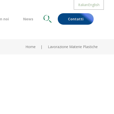
Italian
English
n noi
News
Cerca
Contatti
Home
Lavorazione Materie Plastiche