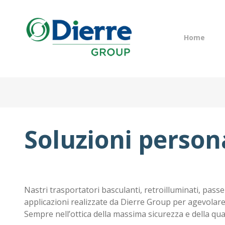
Navigazione
Italian
Eng
principale
Home
Salta
al
contenuto
Home
principale
Prodotti
Cataloghi
Soluzioni person
Contatti
Il gruppo
News
Lavora con noi
Nastri trasportatori basculanti, retroilluminati, passe
applicazioni realizzate da Dierre Group per agevolare l
Sempre nell’ottica della massima sicurezza e della qual