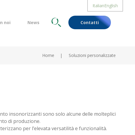
Italian
English
n noi
News
Cerca
Contatti
Home
Soluzioni personalizzate
ento insonorizzanti sono solo alcune delle molteplici
anto di produzione.
erizzano per l’elevata versatilità e funzionalità.