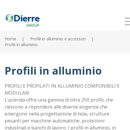
Na
Italian
English
pr
M
Salta
al
Home
Profili in alluminio e accessori
contenuto
Profili in alluminio
Home
principale
Prodotti
Profili in alluminio
Cataloghi
PROFILI E PROFILATI IN ALLUMINIO COMPONIBILI E
Contatti
MODULARI
L’azienda offre una gamma di oltre 250 profili, che
Il gruppo
riescono a rispondere alle diverse esigenze che
emergono nella progettazione di telai, strutture
News
pesanti per macchine automatiche, protezioni
industriali e banchi di lavoro. I profili in alluminio, in