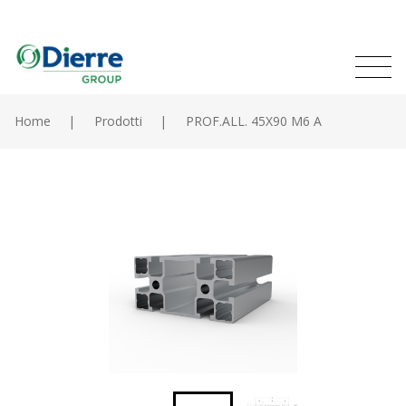
Naviga
Italian
English
princip
MENU
Salta
al
Home
Prodotti
PROF.ALL. 45X90 M6 A
contenuto
Home
principale
Prodotti
Cataloghi
Contatti
Il gruppo
News