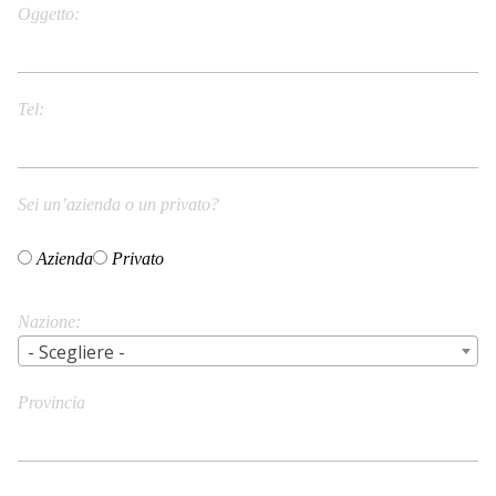
Oggetto
Tel
Sei un’azienda o un privato?
Azienda
Privato
Nazione
- Scegliere -
Provincia
City/Town