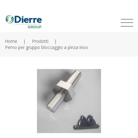
Naviga
Italian
English
princip
MENU
Salta
al
Home
Prodotti
contenuto
Perno per gruppo bloccaggio a pinza inox
Home
principale
Prodotti
Cataloghi
Contatti
Il gruppo
News