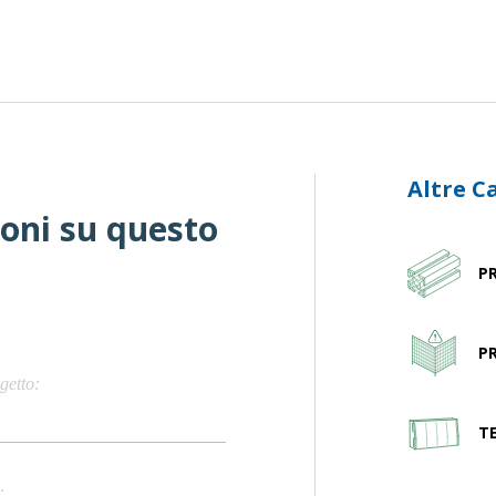
Altre C
ioni su questo
PR
P
getto
T