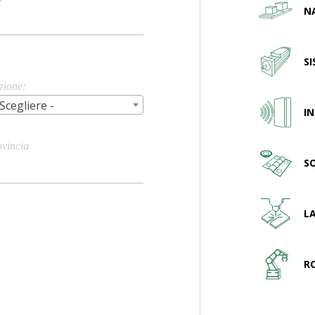
N
S
zione
 Scegliere -
I
ovincia
S
ty/Town
L
R