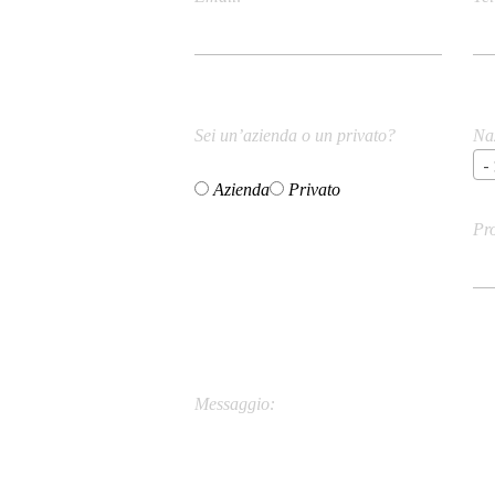
Sei un’azienda o un privato?
Na
-
Azienda
Privato
Pr
Ci
Messaggio