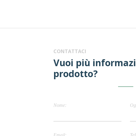
CONTATTACI
Vuoi più informaz
prodotto?
Nome
Og
Email
Tel