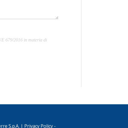
 UE 679/2016 in materia di
rre S.p.A. |
Privacy Policy
-