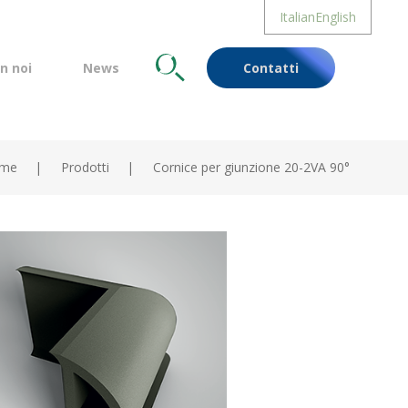
Italian
English
n noi
News
Cerca
Contatti
me
Prodotti
Cornice per giunzione 20-2VA 90°