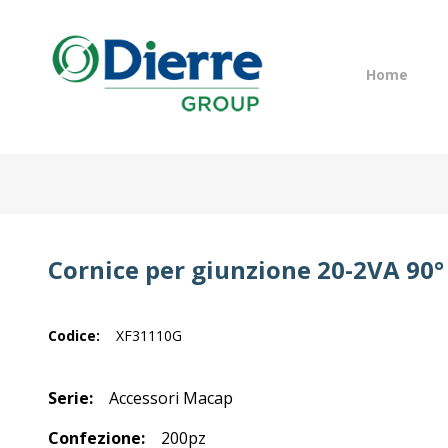
Navigazione
Italian
Eng
principale
Home
Salta
al
contenuto
Home
principale
Prodotti
Cataloghi
Contatti
Cornice per giunzione 20-2VA 90°
Il gruppo
News
Lavora con noi
Codice:
XF31110G
Serie:
Accessori Macap
Confezione:
200pz