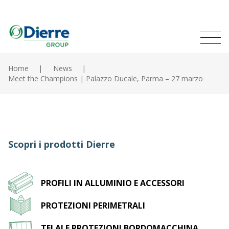
Naviga
Italian
English
princip
MENU
Salta
al
Home
News
contenuto
Meet the Champions | Palazzo Ducale, Parma – 27 marzo
Home
principale
Prodotti
Cataloghi
Scopri i prodotti Dierre
Contatti
Il gruppo
PROFILI IN ALLUMINIO E ACCESSORI
News
PROTEZIONI PERIMETRALI
TELAI E PROTEZIONI BORDOMACCHINA